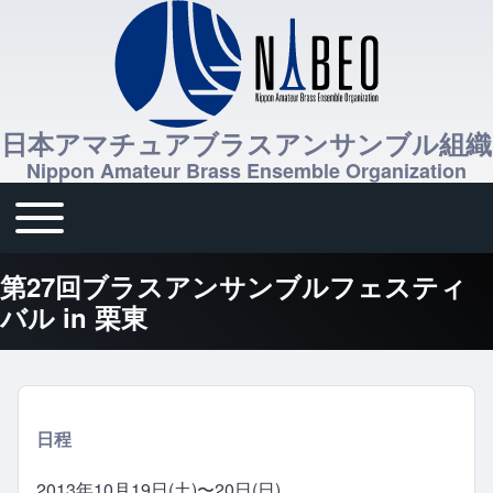
日本アマチュアブラスアンサンブル組織
Nippon Amateur Brass Ensemble Organization
Toggle main menu
メインナビゲーション
第27回ブラスアンサンブルフェスティ
バル in 栗東
日程
2013年10月19日(土)〜20日(日)