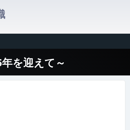
織
gation
活動15年を迎えて～