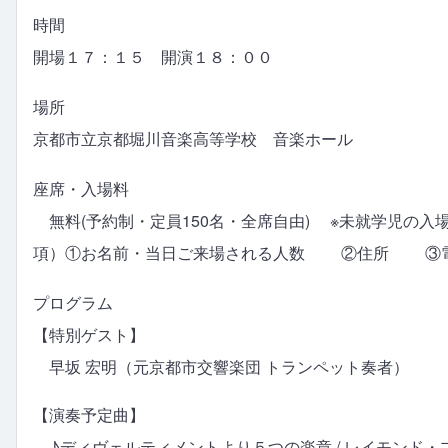
時間
開場１７：１５ 開演１８：００
場所
京都市立京都堀川音楽高等学校 音楽ホール
座席・入場料
無料(予約制・定員150名・全席自由) ※未就学児の
項）①お名前・当日ご来場される人数 ②住所 ③
プログラム
【特別ゲスト】
早坂 宏明（元京都市交響楽団 トランペット奏者）
【演奏予定曲】
♪ディヴェルティメントより５つの楽章 / レイモンド・