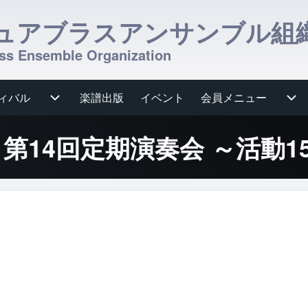
ュアブラスアンサンブル組
ss Ensemble Organization
ィバル
ub-navigation
楽譜出版
イベント
会員メニュー
会員メニュー sub-navi
turday 第14回定期演奏会 ～