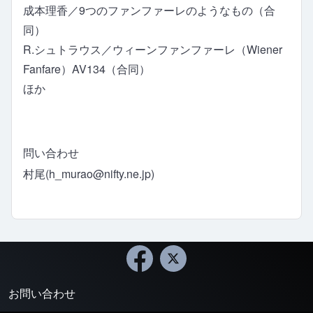
成本理香／9つのファンファーレのようなもの（合
同）
R.シュトラウス／ウィーンファンファーレ（Wiener
Fanfare）AV134（合同）
ほか
問い合わせ
村尾(
h_murao@nifty.ne.jp
)
お問い合わせ
Footer menu