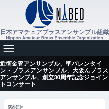
日本アマチュアブラスアンサンブル組織
Nippon Amateur Brass Ensemble Organization
Toggle main menu
メインナビゲーション
近衛金管アンサンブル、聖バレンタイ
ン・ブラスアンサンブル、大阪んブラス
アンサンブル、創立30周年記念ジョイン
トコンサート
演奏団体