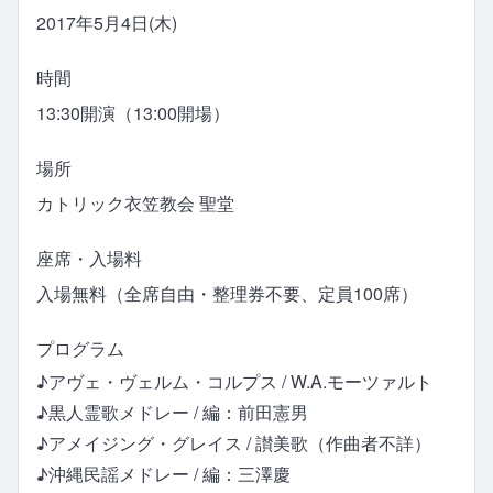
2017年5月4日(木)
時間
13:30開演（13:00開場）
場所
カトリック衣笠教会 聖堂
座席・入場料
入場無料（全席自由・整理券不要、定員100席）
プログラム
♪アヴェ・ヴェルム・コルプス / W.A.モーツァルト
♪黒人霊歌メドレー / 編：前田憲男
♪アメイジング・グレイス / 讃美歌（作曲者不詳）
♪沖縄民謡メドレー / 編：三澤慶