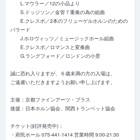
L.マウラー／12の小品より
S.ドッジソン／金管７重奏の為の組曲
E.クレスポ／2本のフリューゲルホルンのための
バラード
J.ホロヴィッツ／ミュージックホール組曲
E.クレスポ／ロマンスと変奏曲
G.ラングフォード／ロンドンの小景
誠に恐れ入りますが、６歳未満の方の入場は、
ご遠慮いただきますようお願い申し上げます。
主催：京都ファインアーツ・ブラス
後援：日本ホルン協会、関西トランペット協会
チケット(好評発売中)：
・府民ホール 075-441-1414 営業時間 9:00-21:30