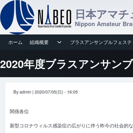
日本アマチ
Nippon Amateur Bra
ホーム
組織概要
組織概要 sub-navigation
ブラスアンサンブルフェステ
ブラスアンサンブルフェスティバル s
メインナビゲーション
2020年度ブラスアンサ
By
admin
| 2020/07/05(日) - 16:05
関係各位
新型コロナウィルス感染症の広がりに伴う昨今の社会的