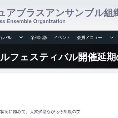
ュアブラスアンサンブル組
ss Ensemble Organization
ィバル
ub-navigation
楽譜出版
イベント
会員メニュー
会員メニュー sub-navi
ンブルフェスティバル開催延
な状況に鑑みて、大変残念ながら今年度のブ